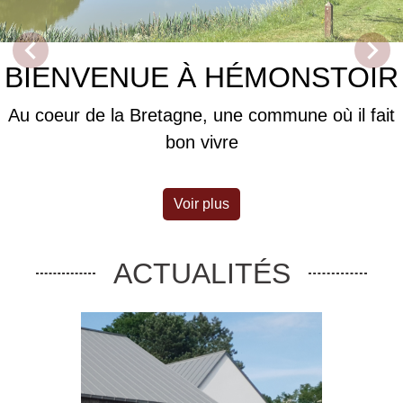
chevron_left
chevron_right
Previous
Next
BIENVENUE À HÉMONSTOIR
Au coeur de la Bretagne, une commune où il fait
bon vivre
Voir plus
ACTUALITÉS