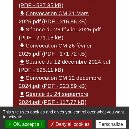
(PDF - 587.35 kB)
file_download
Convocation CM 21 Mars
2025.pdf (PDF - 316.86 kB)
file_download
Séance du 26 février 2025.pdf
(PDF - 291.18 kB)
file_download
Convocation CM 26 février
2025.pdf (PDF - 171.72 kB)
file_download
Séance du 12 décembre 2024.pdf
(PDF - 595.11 kB)
file_download
Convocation CM 12 décembre
2024.pdf (PDF - 323.89 kB)
file_download
Séance du 24 septembre
2024.pdf (PDF - 117.77 kB)
file_download
Convocation CM 24 septembre
This site uses cookies and gives you control over what you want
to activate
2024.pdf (PDF - 341.28 kB)
OK, accept all
Deny all cookies
Personalize
file_download
Séance du 11 juillet 2024.pdf