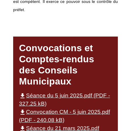
est compétent. Il exerce ce pouvoir sous le contrôle du
préfet.
Convocations et
Comptes-rendus
des Conseils
Municipaux
file_download
Séance du 5 juin 2025.pdf (PDF -
327.25 kB)
file_download
Convocation CM - 5 juin 2025.pdf
(PDF - 240.08 kB)
file_download
Séance du 21 mars 2025.pdf